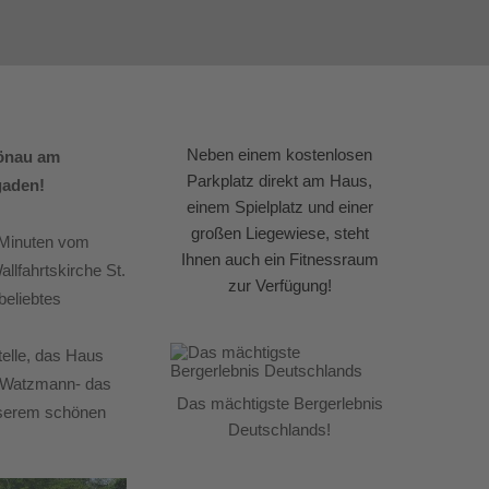
Neben einem kostenlosen
hönau am
Parkplatz direkt am Haus,
gaden!
einem Spielplatz und einer
großen Liegewiese, steht
 Minuten vom
Ihnen auch ein Fitnessraum
lfahrtskirche St.
zur Verfügung!
beliebtes
telle, das Haus
n Watzmann- das
Das mächtigste Bergerlebnis
nserem schönen
Deutschlands!