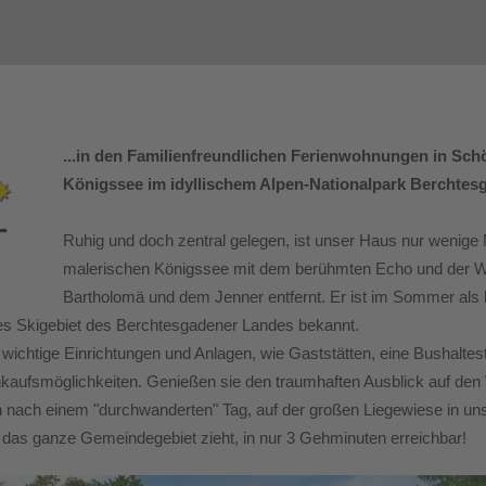
...in den Familienfreundlichen Ferienwohnungen in Sc
Königssee im idyllischem Alpen-Nationalpark Berchtes
Ruhig und doch zentral gelegen, ist unser Haus nur wenige
malerischen Königssee mit dem berühmten Echo und der Wal
Bartholomä und dem Jenner entfernt. Er ist im Sommer als 
tes Skigebiet des Berchtesgadener Landes bekannt.
 wichtige Einrichtungen und Anlagen, wie Gaststätten, eine Bushaltes
nkaufsmöglichkeiten. Genießen sie den traumhaften Ausblick auf de
 nach einem "durchwanderten" Tag, auf der großen Liegewiese in u
ch das ganze Gemeindegebiet zieht, i
n nur 3 Gehminuten erreichbar!